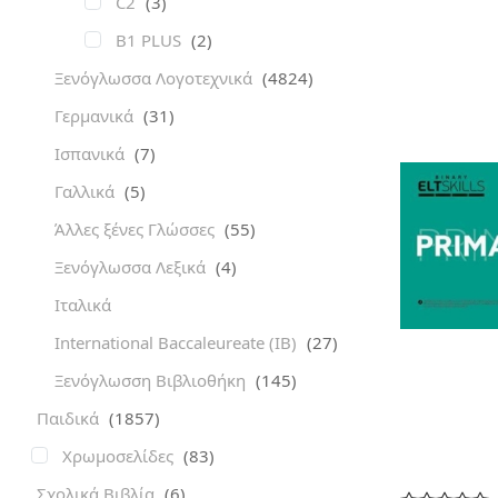
C2
(3)
B1 PLUS
(2)
Ξενόγλωσσα Λογοτεχνικά
(4824)
Γερμανικά
(31)
Ισπανικά
(7)
Γαλλικά
(5)
Άλλες ξένες Γλώσσες
(55)
Ξενόγλωσσα Λεξικά
(4)
Ιταλικά
International Baccaleureate (IB)
(27)
Ξενόγλωσση Βιβλιοθήκη
(145)
Παιδικά
(1857)
Χρωμοσελίδες
(83)
Σχολικά Βιβλία
(6)