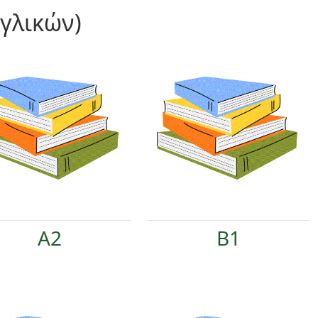
γγλικών)
A2
B1