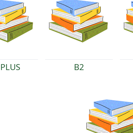
 PLUS
B2