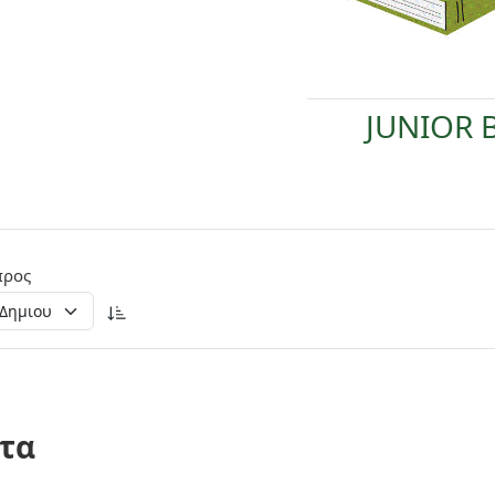
JUNIOR 
προς
τα