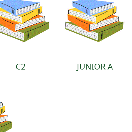
C2
JUNIOR A