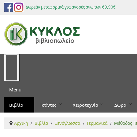
Δωρεάν μεταφορικά για αγορές άνω των 69,90€
Menu
Βιβλία
Τσάντες
Χειροτεχνία
Δώρα
Αρχική
Βιβλία
Ξενόγλωσσα
Γερμανικά
Μέθοδος Γε