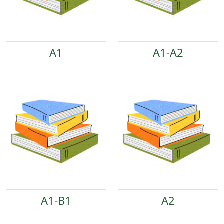
A1
A1-A2
A1-B1
A2