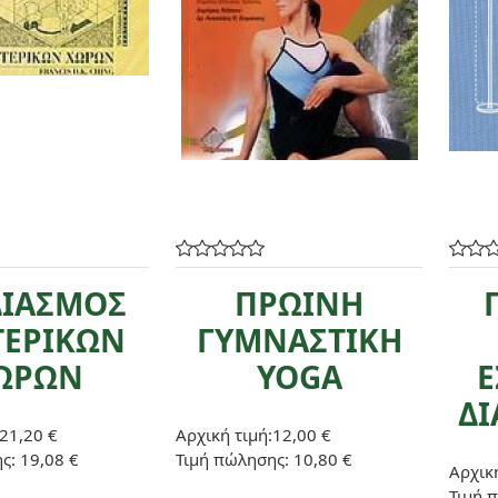
ΔΙΑΣΜΟΣ
ΠΡΩΙΝΗ
ΤΕΡΙΚΩΝ
ΓΥΜΝΑΣΤΙΚΗ
ΩΡΩΝ
YOGA
Ε
Δ
21,20 €
Αρχική τιμή:
12,00 €
ης:
19,08 €
Τιμή πώλησης:
10,80 €
Αρχική
Τιμή 