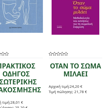
ΠΡΑΚΤΙΚΟΣ
ΟΤΑΝ ΤΟ ΣΩΜΑ
ΟΔΗΓΟΣ
ΜΙΛΑΕΙ
ΣΩΤΕΡΙΚΗΣ
Αρχική τιμή:
24,20 €
ΙΑΚΟΣΜΗΣΗΣ
Τιμή πώλησης:
21,78 €
 τιμή:
28,01 €
πώλησης:
25,20 €