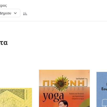
προς
τα