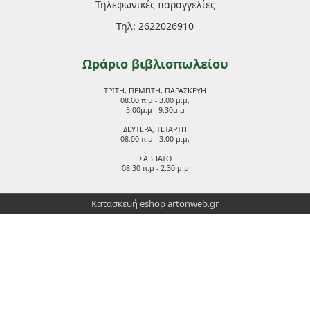
Τηλεφωνικές παραγγελίες
Τηλ: 2622026910
Ωράριο βιβλιοπωλείου
ΤΡΙΤΗ, ΠΕΜΠΤΗ, ΠΑΡΑΣΚΕΥΗ
08.00 π.μ - 3.00 μ.μ,
5:00μ.μ - 9:30μ.μ
ΔΕΥΤΕΡΑ, ΤΕΤΑΡΤΗ
08.00 π.μ - 3.00 μ.μ,
ΣΑΒΒΑΤΟ
08.30 π.μ - 2.30 μ.μ
Κατασκευή eshop
artonweb.gr