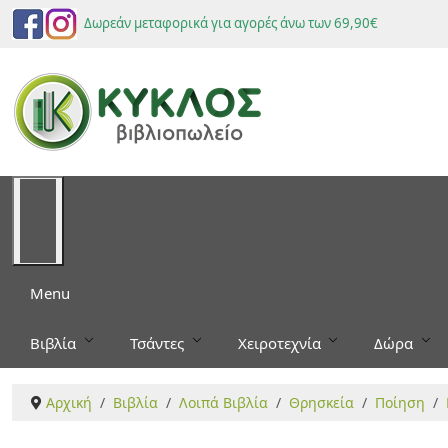
Δωρεάν μεταφορικά για αγορές άνω των 69,90€
Menu
Βιβλία
Τσάντες
Χειροτεχνία
Δώρα
Αρχική
Βιβλία
Λοιπά Βιβλία
Θρησκεία
Ποίηση