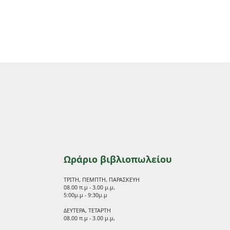
Ωράριο βιβλιοπωλείου
ΤΡΙΤΗ, ΠΕΜΠΤΗ, ΠΑΡΑΣΚΕΥΗ
08.00 π.μ - 3.00 μ.μ,
5:00μ.μ - 9:30μ.μ
ΔΕΥΤΕΡΑ, ΤΕΤΑΡΤΗ
08.00 π.μ - 3.00 μ.μ,