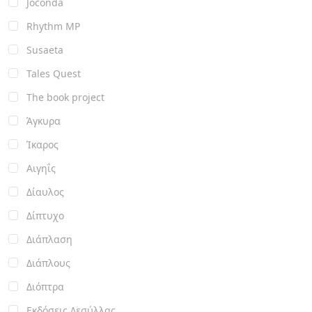
Joconda
Rhythm MP
Susaeta
Tales Quest
The book project
Άγκυρα
Ίκαρος
Αιγηΐς
Δίαυλος
Δίπτυχο
Διάπλαση
Διάπλους
Διόπτρα
Εκδόσεις Δεσύλλας