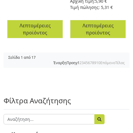
Αρχική τιμή:
5,90 €
Τιμή πώλησης:
5,31 €
Λεπτομέρειες
Λεπτομέρειες
προϊόντος
προϊόντος
Σελίδα 1 από 17
Έναρξη
Προηγ
1
2
3
4
5
6
7
8
9
10
Επόμενο
Τέλος
Φίλτρα Αναζήτησης