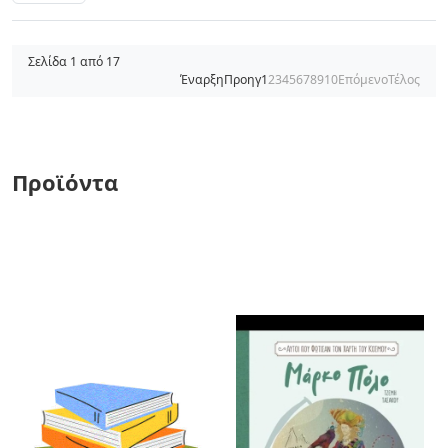
Σελίδα 1 από 17
Έναρξη
Προηγ
1
2
3
4
5
6
7
8
9
10
Επόμενο
Τέλος
Προϊόντα